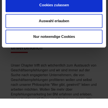
durchschnittlich 20 % im ersten Jahr ihrer Mitgliedschaft.
Unser Chapter ist eine dynamische Gruppe von
Cookies zulassen
Unternehmern, die wissen, wie wertvoll persönliche
Geschäftsempfehlungen sind. In jedem Chapter ist nur
ein Vertreter eines Fachgebiets (z.B. Dachdecker, PR-
Auswahl erlauben
Agentur, Buchhändler etc.) erlaubt, damit es zu keinen
Konkurrenzsituationen kommt.
Nur notwendige Cookies
Besuchen Sie ein Treffen - ganz
unverbindlich
Unser Chapter trifft sich wöchentlich zum Austausch von
Geschäftsempfehlungen und wir sind immer auf der
Suche nach engagierten Unternehmern, die von
Geschäftsempfehlungen profitieren wollen und selbst
nach unserer Philosophie "Wer gibt, gewinnt!" leben und
arbeiten möchten. Wollen Sie mehr über
Empfehlungsmarketing bei BNI erfahren und erleben,
wie es funktioniert? Dann sind Sie bei uns richtig. Wir
freuen uns auf Ihren Besuch.