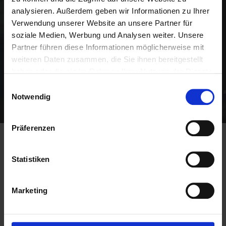
analysieren. Außerdem geben wir Informationen zu Ihrer
Empfehlungsmarketing
Verwendung unserer Website an unsere Partner für
soziale Medien, Werbung und Analysen weiter. Unsere
Partner führen diese Informationen möglicherweise mit
weiteren Daten zusammen, die Sie ihnen bereitgestellt
haben oder die sie im Rahmen Ihrer Nutzung der Dienste
gesammelt haben.
Einwilligungsauswahl
Notwendig
Präferenzen
Unser Chapter BEETHOVEN hat in
Statistiken
den vergangenen 12 Monaten
5.714.572 EUR zusätzlichen Umsatz
für unsere Mitglieder erzielt!
Marketing
BNI-Mitglieder erhöhen ihren Umsatz um