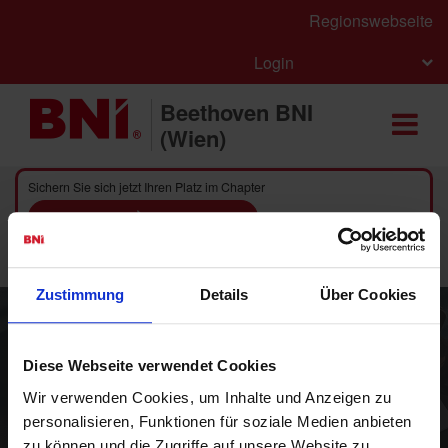
Regionswebseite
Login
Beethoven BNI
(Wien)
Sichern Sie sich jetzt Ihren Platz im Chapter
Hier bewerben
Zustimmung
Details
Über Cookies
Diese Webseite verwendet Cookies
Wir verwenden Cookies, um Inhalte und Anzeigen zu
BNI - Das weltweit führende
personalisieren, Funktionen für soziale Medien anbieten
Unternehmernetzwerk für
zu können und die Zugriffe auf unsere Website zu