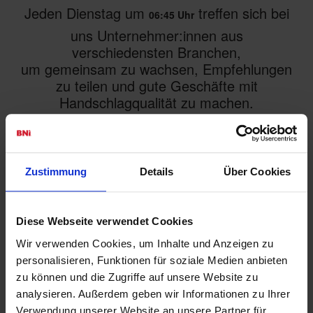
Jeden Dienstag um
treffen sich bei
06:45 Uhr
uns Unternehmer:innen aus
verschiedensten Branchen,
um gemeinsam zu wachsen, Empfehlungen
zu teilen und gute Geschäfte mit
Handschlagqualität zu machen.
Konditorei Gasser
Albert-Schweitzer-Gasse 6a, 1140
Zustimmung
Details
Über Cookies
Wien
Dienstags, 06:45 – 08:30 Uhr
Diese Webseite verwendet Cookies
Wir verwenden Cookies, um Inhalte und Anzeigen zu
personalisieren, Funktionen für soziale Medien anbieten
zu können und die Zugriffe auf unsere Website zu
Warum Gulda?
analysieren. Außerdem geben wir Informationen zu Ihrer
Verwendung unserer Website an unsere Partner für