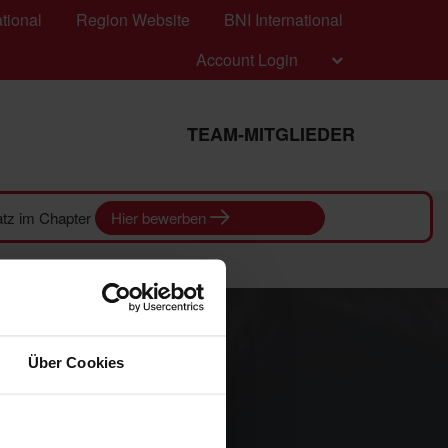
tional
Region Website
BNI International
Account Login
TEAM-MITGLIEDER
latz im Chapter
Hier bewerben
Über Cookies