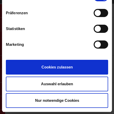
Adib Jarkas
Adib Jarkas
Präferenzen
Aleida Bos
BOS-Controlling e.U.
Statistiken
Alexander Tayenthal
Dr. Alexander Tayenthal
Dipl.Ing. Dr. Heinz Kraus
Marketing
Versicherungsmakler GmbH
Alexandra Deubner
Alexandra Deubner
Cookies zulassen
Andrea Staudenherz
Hope for the Future
Auswahl erlauben
Andreas Haberkorn
Dlouhy GmbH
Nur notwendige Cookies
Andreas Kulka