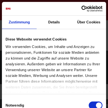
Regionswebseite
Login
Zustimmung
Details
Über Cookies
Karajan BNI (Wien)
Diese Webseite verwendet Cookies
Sichern Sie sich jetzt Ihren Platz im Chapter
Hier
bewerben
Wir verwenden Cookies, um Inhalte und Anzeigen zu
personalisieren, Funktionen für soziale Medien anbieten
zu können und die Zugriffe auf unsere Website zu
Mitgliederliste
analysieren. Außerdem geben wir Informationen zu Ihrer
Verwendung unserer Website an unsere Partner für
soziale Medien, Werbung und Analysen weiter. Unsere
Partner führen diese Informationen möglicherweise mit
weiteren Daten zusammen, die Sie ihnen bereitgestellt
haben oder die sie im Rahmen Ihrer Nutzung der Dienste
gesammelt haben.
Einwilligungsauswahl
Name des Mitglieds
Unternehmen
Notwendig