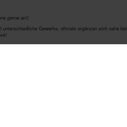
uns gerne an!)
00 unterschiedliche Gewerke, oftmals ergänzen sich nahe b
aus!
tenkartenbox an.