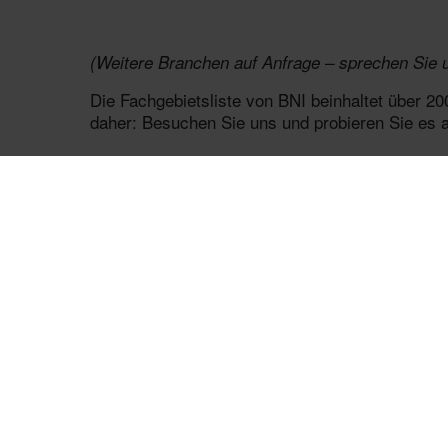
(Weitere Branchen auf Anfrage – sprechen Sie 
Die Fachgebietsliste von BNI beinhaltet über 2
daher: Besuchen Sie uns und probieren Sie es 
Schaue dir jetzt unsere digitale Visi
Schubert BNI (Wien)