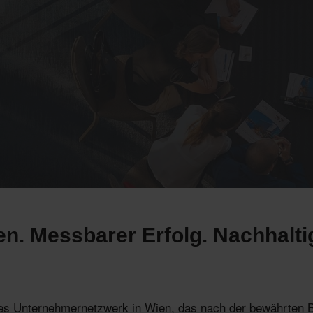
n. Messbarer Erfolg. Nachhalti
tes Unternehmernetzwerk in Wien, das nach der bewährten 