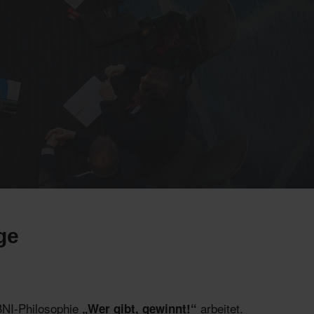
ge
BNI‑Philosophie
arbeitet.
„Wer gibt, gewinnt!“