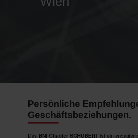
Wien
Persönliche Empfehlunge
Geschäftsbeziehungen.
Das
ist ein engagier
BNI Chapter SCHUBERT