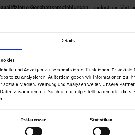
h
, langfristiges Vert
qualifizierte Geschäftsempfehlungen
ber
für unsere Mitglie
2.614.439 EUR
zusätzlicher Umsatz
ERT?
Details
takte
Cookies
nhalte und Anzeigen zu personalisieren, Funktionen für soziale
Konkurrenz im Chapter
Website zu analysieren. Außerdem geben wir Informationen zu I
arer Agenda
r soziale Medien, Werbung und Analysen weiter. Unsere Partner
 Daten zusammen, die Sie ihnen bereitgestellt haben oder die s
n.
r Kontakte
chnitt um rund 20 % im ersten Jahr ihrer Mitgliedschaft
Präferenzen
Statistiken
– und für Besucher:innen
d wertschätzend
unverbindlich un