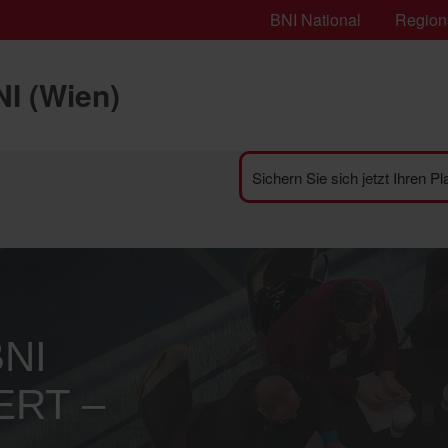
BNI National
Region
I (Wien)
Sichern Sie sich jetzt Ihren P
BNI
ERT –