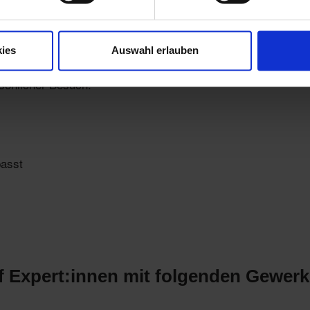
anz unverbindlich
ies
Auswahl erlauben
sönlicher Besuch.
passt
f Expert:innen mit folgenden Gewerk