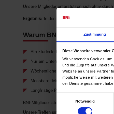
Unsere Mitglieder unterstützen sich aktiv durc
In den letzten 12 Monaten wurden ü
Ergebnis:
Warum BNI Chapter SCHUB
Zustimmung
Strukturierte Empfehlungen statt Zufallskon
Diese Webseite verwendet 
Wir verwenden Cookies, um I
Nur ein Unternehmen pro Branche – keine 
und die Zugriffe auf unsere 
Wöchentliche, professionelle Treffen mit kl
Website an unsere Partner fü
möglicherweise mit weiteren
Messbarer Mehrwert für Ihr Unternehmen
der Dienste gesammelt habe
Langfristige Partnerschaften statt einmalige
Einwilligungsauswahl
BNI-Mitglieder steigern ihren Umsatz im Durchs
Notwendig
Unsere Treffen sind
strukturiert, effizient un