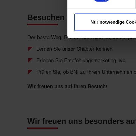
Besuchen Sie ein Treffen - g
Nur notwendige Cook
Der beste Weg, BNI kennenzulernen, ist ein per
Lernen Sie unser Chapter kennen
Erleben Sie Empfehlungsmarketing live
Prüfen Sie, ob BNI zu Ihrem Unternehmen 
Wir freuen uns auf Ihren Besuch!
Wir freuen uns besonders au