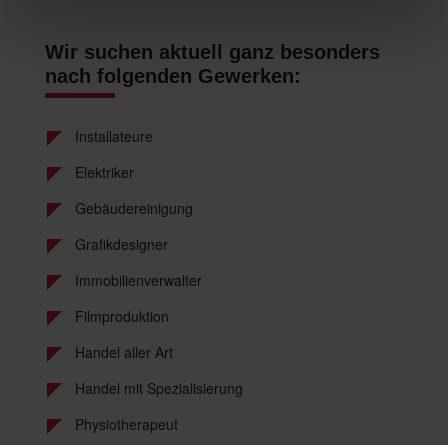
Wir suchen aktuell ganz besonders
nach folgenden Gewerken:
Installateure
Elektriker
Gebäudereinigung
Grafikdesigner
Immobilienverwalter
Filmproduktion
Handel aller Art
Handel mit Spezialisierung
Physiotherapeut