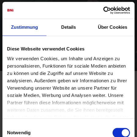
Empfehlungsmarketing
Zustimmung
Details
Über Cookies
Diese Webseite verwendet Cookies
Wir verwenden Cookies, um Inhalte und Anzeigen zu
personalisieren, Funktionen für soziale Medien anbieten
zu können und die Zugriffe auf unsere Website zu
analysieren. Außerdem geben wir Informationen zu Ihrer
Verwendung unserer Website an unsere Partner für
Unser Chapter WAGNER hat in den
soziale Medien, Werbung und Analysen weiter. Unsere
vergangenen 12 Monaten 1.001.969
Partner führen diese Informationen möglicherweise mit
EUR zusätzlichen Umsatz für unsere
weiteren Daten zusammen, die Sie ihnen bereitgestellt
Mitglieder erzielt!
haben oder die sie im Rahmen Ihrer Nutzung der Dienste
gesammelt haben.
Einwilligungsauswahl
BNI-Mitglieder erhöhen ihren Umsatz um
Notwendig
durchschnittlich 20 % im ersten Jahr ihrer Mitgliedschaft.