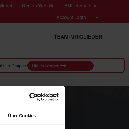
tional
Region Website
BNI International
Account Login
TEAM-MITGLIEDER
latz im Chapter
Hier bewerben
Über Cookies