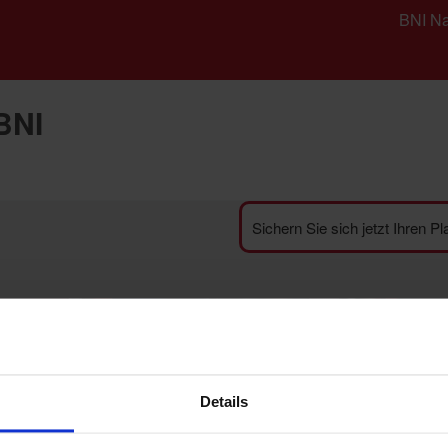
BNI Na
BNI
Sichern Sie sich jetzt Ihren P
Details
meldung