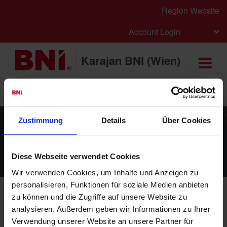
Region Website
Account Login
Karajan BNI (Wien)
Sichern Sie sich jetzt Ihren Platz im Chapter
Hier
bewerben
Zustimmung
Details
Über Cookies
Besucheranmeldung
Diese Webseite verwendet Cookies
Wir verwenden Cookies, um Inhalte und Anzeigen zu
personalisieren, Funktionen für soziale Medien anbieten
zu können und die Zugriffe auf unsere Website zu
E-MAIL
analysieren. Außerdem geben wir Informationen zu Ihrer
Verwendung unserer Website an unsere Partner für