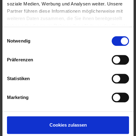
soziale Medien, Werbung und Analysen weiter. Unsere
Partner führen diese Informationen möglicherweise mit
CAPTCHA
weiteren Daten zusammen, die Sie ihnen bereitgestellt
haben oder die sie im Rahmen Ihrer Nutzung der Dienste
gesammelt haben.
Einwilligungsauswahl
Notwendig
Ich bin damit einverstanden, dass meine
Präferenzen
Daten elektronisch erfasst und gespeichert
werden, um meine Anfrage zu beantworten.
Ich habe die Datenschutzerklärung gelesen.
Statistiken
Marketing
Absenden
Cookies zulassen