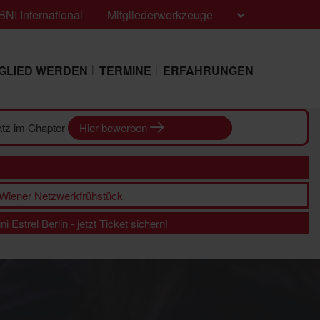
BNI International
Mitgliederwerkzeuge
TGLIED WERDEN
TERMINE
ERFAHRUNGEN
latz im Chapter
Hier bewerben
m Wiener Netzwerkfrühstück
 Estrel Berlin - jetzt Ticket sichern!