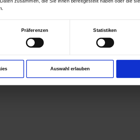
 Daten zusammen, die Sie ihnen bereitgestellt haben oder die s
n.
Präferenzen
Statistiken
ies
Auswahl erlauben