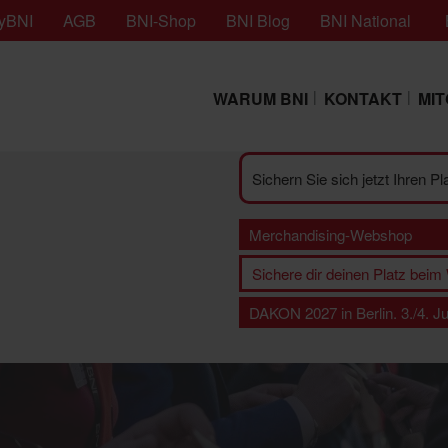
yBNI
AGB
BNI-Shop
BNI Blog
BNI National
WARUM BNI
KONTAKT
MI
Sichern Sie sich jetzt Ihren P
Merchandising-Webshop
Sichere dir deinen Platz bei
DAKON 2027 in Berlin. 3./4. Juni